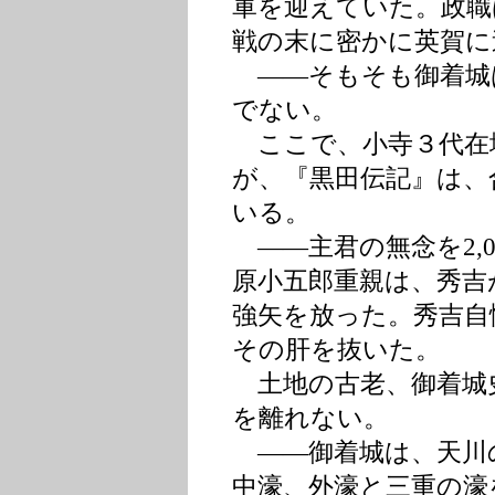
軍を迎えていた。政職
戦の末に密かに英賀に
――そもそも御着城
でない。
ここで、小寺３代在城
が、『黒田伝記』は、
いる。
――主君の無念を2,
原小五郎重親は、秀吉
強矢を放った。秀吉自
その肝を抜いた。
土地の古老、御着城
を離れない。
――御着城は、天川
中濠、外濠と三重の濠