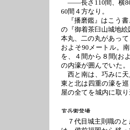
――長さ110間、横
60間４方なり。
『播磨鑑』はこう書き残
の『御着茶臼山城地絵
本丸、二の丸があって
およそ90メートル。
を、４間から８間(およ
の内濠が囲んでいた。
西と南は、巧みに天
東と北は四重の濠を巡
屋の全てを城内に取り
７代目城主則職のと