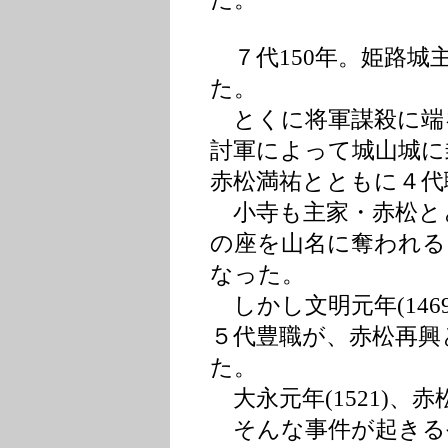
７代150年。姫路城
た。
とくに将軍謀殺に端
討軍によって城山城に
赤松満祐とともに４代
小寺も主家・赤松とと
の座を山名に奪われる
なった。
しかし文明元年(146
５代豊職が、赤松再興
た。
大永元年(1521)、
そんな事件が起きる