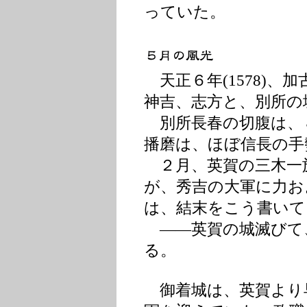
っていた。
天正６年(1578)、
神吉、志方と、別所の
別所長春の切腹は、８年
播磨は、ほぼ信長の手
２月、英賀の三木一
が、秀吉の大軍に力お
は、結末をこう書いて
――英賀の城滅びて
る。
御着城は、英賀より早い