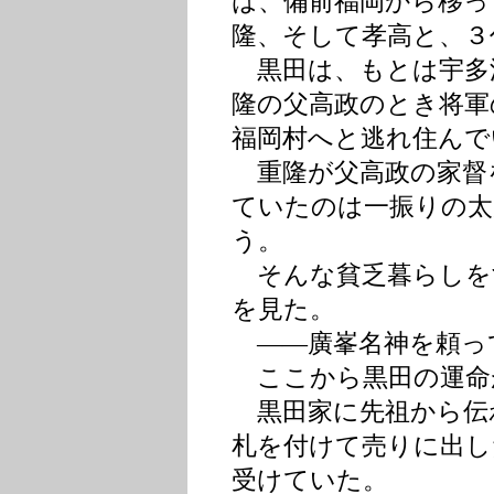
は、備前福岡から移っ
隆、そして孝高と、３
黒田は、もとは宇多
隆の父高政のとき将軍
福岡村へと逃れ住んで
重隆が父高政の家督
ていたのは一振りの太
う。
そんな貧乏暮らしを
を見た。
――廣峯名神を頼っ
ここから黒田の運命
黒田家に先祖から伝
札を付けて売りに出し
受けていた。