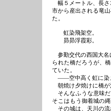
幅５メートル、長さ3
市から産出される竜山石
た。
虹染飛架空。
昴昴浮霞彩。
参勤交代の西国大名
られた橋だろうが、橋
ていた。
――空中高く虹に染
朝焼け夕焼けに橋が
そんなふうな意味だ
そこはもう御着城の縄
その城は、天川の流