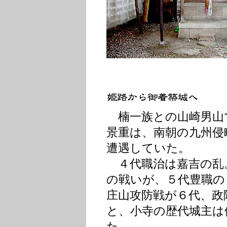
楠一族との山崎男山
景重は、南朝の九州侵
遭遇していた。
４代職治は嘉吉の乱
の戦いが、５代豊職の
庄山攻防戦が６代、政
と、小寺の歴代城主は
た。