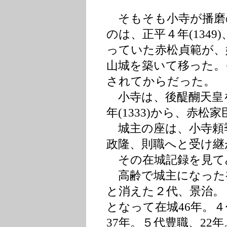
そもそも小寺が播磨
のは、正平４年(134
っていた赤松貞範が、
山城を築いて移った。
されてからだった。
小寺は、後醍醐天皇
年(1333)から、赤
城主の座は、小寺頼
政隆、則職へと受け継
その在城記録を見て
高齢で城主になった
と消えた２代、景治。
となって在城46年。
37年。５代豊職、22