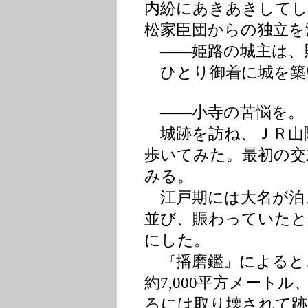
内紛にあきあきしてしま
松家臣団からの独立を
――姫路の城主は、則
ひとり御着に城を築
――小寺の苦悩を。
城跡を訪ね、ＪＲ山
歩いてみた。最初の交
みる。
江戸期には大名が泊
並び、賑わっていたと
にした。
『播磨鑑』によると
約7,000平方メート
ろには取り壊されて跡