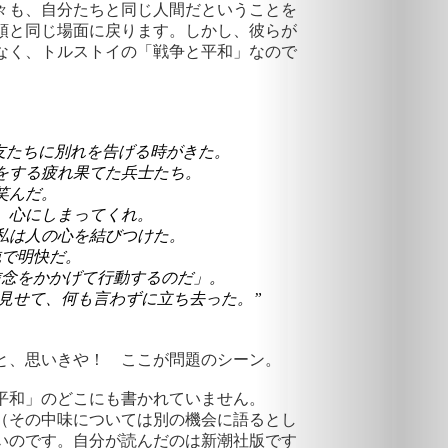
々も、自分たちと同じ人間だということを
頭と同じ場面に戻ります。しかし、彼らが
なく、トルストイの「戦争と平和」なので
友たちに別れを告げる時がきた。
をする疲れ果てた兵士たち。
笑んだ。
、心にしまってくれ。
私は人の心を結びつけた。
純で明快だ。
信念をかかげて行動するのだ」。
見せて、何も言わずに立ち去った。”
と、思いきや！ ここが問題のシーン。
平和」のどこにも書かれていません。
（その中味については別の機会に語るとし
いのです。自分が読んだのは新潮社版です