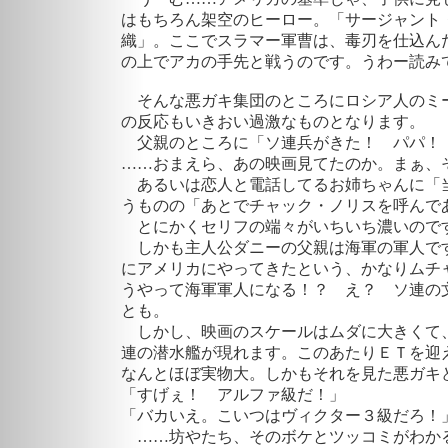
はもちろん架空のヒーロー。「サージャント・
織」。ここでスラマー軍曹は、毒刃を仕込ん
の上でアカの手先と戦うのです。うわー読み
そんな悪ガキ集団のところにロシア人のミ
の反応もいきおい過激なものとなります。
父親のところに「ソ連兵がきた！ パパ！
……おまえら、あの映画見てたのか。まぁ
あるいは恋人と電話してるお姉ちゃんに「
うものの「あとでチャック・ノリスを呼んで
とにかくセリフ
の端々がいちいち濃いの
しかも主人公ダニーの父親は海軍の軍人です
にアメリカにやってきたという、かなりムチ
うやって海軍軍人になる！？ え？ ソ連の
とも。
しかし、映画のスケールはムダに大きくて
連の潜水艦が現れます。このあたりＥＴを迎
なんとほぼ実物大。しかもそれを見た悪ガキ
「すげぇ！ アルファ級だ！」
「バカいえ。こいつはヴィクター３級だろ！
……坊やたち、そのボケとツッコミがわか