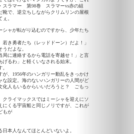
スラマー 第98巻 スラマーvs赤の組
だ靴で、逆立ちしながらクリムリンの屋根
てぇ。
ーシャが転がり込むのですから、少年たち
 若き勇者たち（レッドドーン）だよ！」
、そうだよな。
当局に連絡するから電話を寄越せ！」と言
あげるわ」と軽くいなされる始末。
です。
が、1956年のハンガリー動乱をきっかけ
ャな設定。海のないハンガリーの人間がど
文化人もいるからいいだろうと？ ごもっ
、クライマックスではミーシャを迎えにソ
えにくる宇宙船と同じノリですが、これが
どもが
」
る日本人なんてほとんどいないよ。