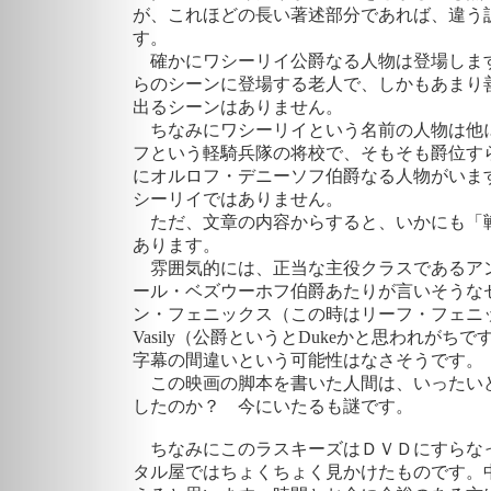
が、これほどの長い著述部分であれば、違う
す。
確かにワシーリイ公爵なる人物は登場しま
らのシーンに登場する老人で、しかもあまり
出るシーンはありません。
ちなみにワシーリイという名前の人物は他
フという軽騎兵隊の将校で、そもそも爵位す
にオルロフ・デニーソフ伯爵なる人物がいま
シーリイではありません。
ただ、文章の内容からすると、いかにも「
あります。
雰囲気的には、正当な主役クラスであるア
ール・ベズウーホフ伯爵あたりが言いそうな
ン・フェニックス（この時はリーフ・フェニック
Vasily（公爵というとDukeかと思われが
字幕の間違いという可能性はなさそうです
この映画の脚本を書いた人間は、いったい
したのか？ 今にいたるも謎です。
ちなみにこのラスキーズはＤＶＤにすらな
タル屋ではちょくちょく見かけたものです。中