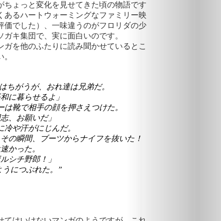
係がちょっと変化を見せてきた頃の物語です
くあるハートウォーミングなファミリー映
評価でした）、一味違うのがフロリダの少
クソガキ集団で、実に面白いのです。
ンガを他のふたりに読み聞かせているとこ
い。
服はちがうが、おれ達は兄弟だ。
平和に暮らせるよ」
ーは靴で相手の顔を押さえつけた。
同志、お願いだ」
に冷や汗がにじんだ。
、その瞬間、ブーツからナイフを抜いた！
は速かった。
ボルシチ野郎！」
ようにつぶれた。”
せてはいけないマンガのようですが、これ