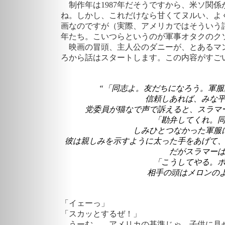
制作年は1987年だそうですから、米ソ関
ね。しかし、これだけなら甘くてヌルい、よ
画なのですが（実際、アメリカではそういう
年たち。こいつらというのが軍事オタクの
映画の冒頭、主人公のダニーが、とあるマ
ろから話はスタートします。この内容がすご
“「同志よ。友だちになろう。軍
信頼しあれば、みな
党委員が猫なで声で訴えると、スラマ
「勘弁してくれ。
しみひとつなかった軍服
彼は親しみを示すように太った手をあげて
だがスラマー
「こうしてやる。
相手の頭はメロンの
「イェーっ」
「
スカッとするぜ！」
うーむ……アメリカの基準じゃ、子供に見