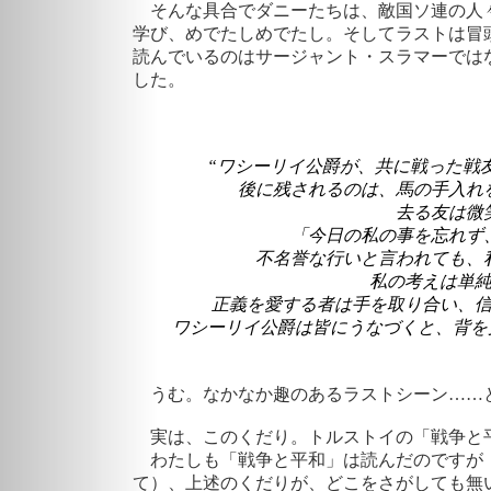
そんな具合でダニーたちは、敵国ソ連の人
学び、めでたしめでたし。そしてラストは冒
読んでいるのはサージャント・スラマーでは
した。
“ワシーリイ公爵が、共に戦った戦
後に残されるのは、馬の手入れ
去る友は微
「今日の私の事を忘れず
不名誉な行いと言われても、
私の考えは単
正義を愛する者は手を取り合い、
ワシーリイ公爵は皆にうなづくと、背を
うむ。なかなか趣のあるラストシーン……
実は、このくだり。トルストイの「戦争と
わたしも「戦争と平和」は読んだのですが
て）、上述のくだりが、どこをさがしても無