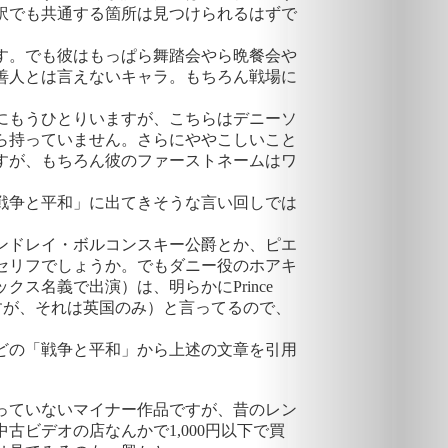
訳でも共通する箇所は見つけられるはずで
す。でも彼はもっぱら舞踏会やら晩餐会や
善人とは言えないキャラ。もちろん戦場に
にもうひとりいますが、こちらはデニーソ
ら持っていません。さらにややこしいこと
すが、もちろん彼のファーストネームはワ
戦争と平和」に出てきそうな言い回しでは
ンドレイ・ボルコンスキー公爵とか、ピエ
セリフでしょうか。でもダニー役のホアキ
ス名義で出演）は、明らかにPrince
ちですが、それは英国のみ）と言ってるので、
。
どの「戦争と平和」から上述の文章を引用
っていないマイナー作品ですが、昔のレン
古ビデオの店なんかで1,000円以下で買