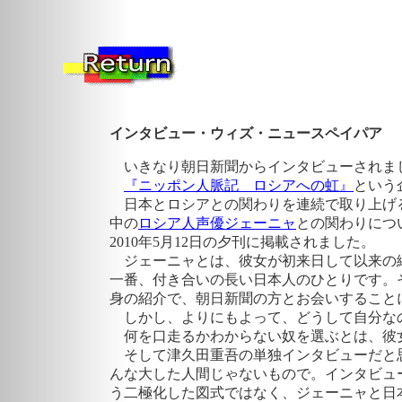
インタビュー・ウィズ・ニュースペイパア
いきなり朝日新聞からインタビューされ
『ニッポン人脈記 ロシアへの虹』
という
日本とロシアとの関わりを連続で取り上げ
中の
ロシア人声優ジェーニャ
との関わりにつ
2010年5月12日の夕刊に掲載されました。
ジェーニャとは、彼女が初来日して以来の
一番、付き合いの長い日本人のひとりです。
身の紹介で、朝日新聞の方とお会いするこ
しかし、よりにもよって、どうして自分な
何を口走るかわからない奴を選ぶとは、彼
そして津久田重吾の単独インタビューだと
んな大した人間じゃないもので。インタビュ
う二極化した図式ではなく、ジェーニャと日