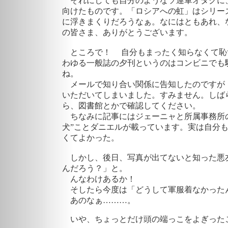
それにしても自分のようなソ連軍オタクに
向けたものです。「ロシアへの虹」はシリー
に浮きまくりだろうなぁ。なにはともあれ、
の皆さま、ありがとうございます。
ところで！ 自分もまったく知らなくて恥
わゆる一般誌の夕刊というのはコンビニでも
ね。
メールで知り合い関係に告知したのですが
いただいてしまいました。すみません。しば
ら、図書館とかで確認してください。
ちなみに記事にはジェーニャと所属事務所の
犬”ことダニエルが載っています。実は自分
くてよかった。
しかし、後日、写真が出てないと知った悪
んだろう？」と。
んなわけあるか！
そしたら今度は「どうして軍服着なかっ
あのなぁ………。
いや、ちょっとだけ頭の端っこをよぎった